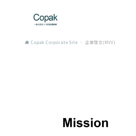
Copak Corporate Site
企業理念(MVV)